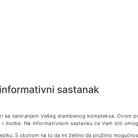
informativni sastanak
i sa saniranjem Vašeg stambenog kompleksa. Ovom pri
elje i molbe. Na informativnom sastanku će Vam biti om
eziku. S obzirom na to da mi želimo da pružimo mogućnos