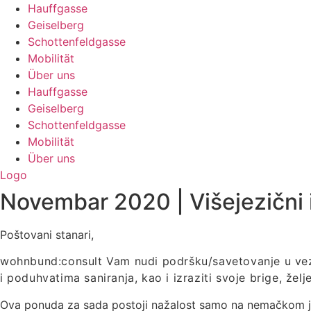
Hauffgasse
Geiselberg
Schottenfeldgasse
Mobilität
Über uns
Hauffgasse
Geiselberg
Schottenfeldgasse
Mobilität
Über uns
Logo
Novembar 2020 | Višejezični 
Poštovani stanari,
wohnbund:consult Vam nudi podršku/savetovanje u vez
i poduhvatima saniranja, kao i izraziti svoje brige, ž
Ova ponuda za sada postoji nažalost samo na nemačkom j