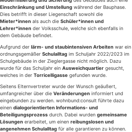
Modernisierung und Sicherung
des Gebäudes auch eine
Einschränkung und Umstellung
während der Bauphase.
Dies betrifft in dieser Liegenschaft sowohl die
Mieter*innen
als auch die
Schüler*innen und
Lehrer*innen
der Volksschule, welche sich ebenfalls in
dem Gebäude befindet.
Aufgrund der
lärm- und staubintensiven Arbeiten
war ein
ordnungsgemäßer
Schulalltag
im Schuljahr 2022/2023 im
Schulgebäude in der Zieglergasse nicht möglich. Dazu
wurde für das Schuljahr ein
Ausweichquartier
gesucht,
welches in der
Torricelligasse
gefunden wurde.
Seitens Elternvertreter wurde der Wunsch geäußert,
umfangreicher über die
Veränderungen
informiert und
eingebunden zu werden. wohnbund:consult führte dazu
einen
dialogorientierten Informations- und
Beteiligungsprozess
durch. Dabei wurden
gemeinsame
Lösungen
erarbeitet, um einen
reibungslosen und
angenehmen Schulalltag
für alle garantieren zu können.